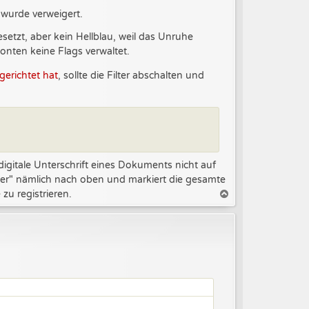
wurde verweigert.
setzt, aber kein Hellblau, weil das Unruhe
onten keine Flags verwaltet.
gerichtet hat
, sollte die Filter abschalten und
digitale Unterschrift eines Dokuments nicht auf
ler" nämlich nach oben und markiert die gesamte
zu registrieren.
N
a
c
h
o
b
e
n