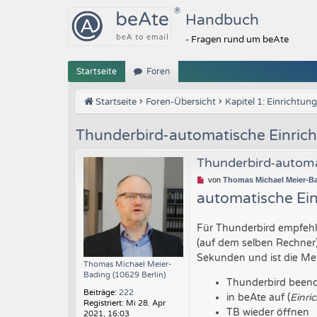
Handbuch
- Fragen rund um beAte
Startseite
Foren
Startseite
Foren-Übersicht
Kapitel 1: Einrichtung
Thunderbird-automatische Einric
Thunderbird-automa
U
von
Thomas Michael Meier-Ba
n
automatische Ei
g
e
l
Für Thunderbird empfehle
e
(auf dem selben Rechner)
s
e
Sekunden und ist die Me
n
Thomas Michael Meier-
e
Bading (10629 Berlin)
Thunderbird been
r
Beiträge:
222
B
in beAte auf (
Einri
Registriert:
Mi 28. Apr
e
TB wieder öffnen
2021, 16:03
i