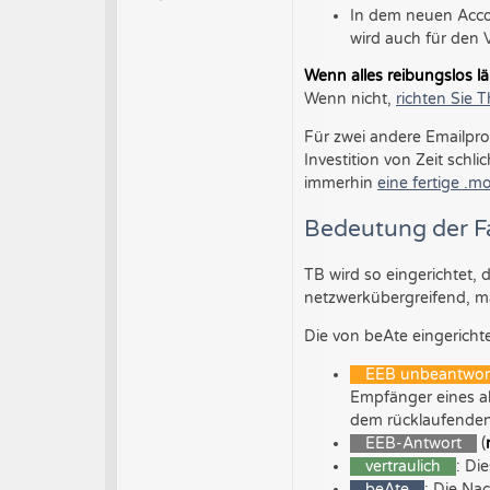
In dem neuen Acco
t
r
wird auch für den 
a
g
Wenn alles reibungslos lä
Wenn nicht,
richten Sie 
Für zwei andere Emailpro
Investition von Zeit schl
immerhin
eine fertige .m
Bedeutung der F
TB wird so eingerichtet, d
netzwerkübergreifend, man
Die von beAte eingerich
EEB unbeantwor
Empfänger eines a
dem rücklaufenden
EEB-Antwort
(
vertraulich
: Di
beAte
: Die Na