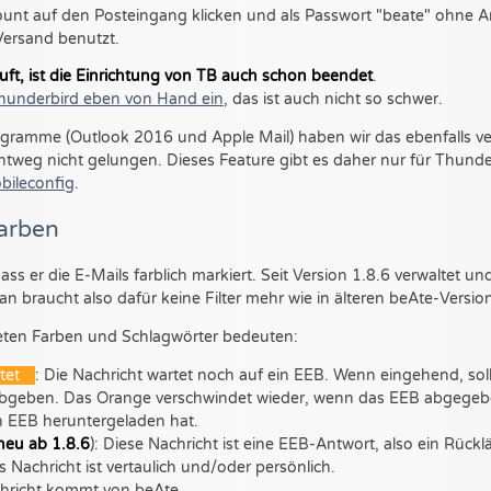
unt auf den Posteingang klicken und als Passwort "beate" ohne 
Versand benutzt.
uft, ist die Einrichtung von TB auch schon beendet
.
Thunderbird eben von Hand ein
, das ist auch nicht so schwer.
gramme (Outlook 2016 und Apple Mail) haben wir das ebenfalls vers
ichtweg nicht gelungen. Dieses Feature gibt es daher nur für Thund
obileconfig
.
arben
ass er die E-Mails farblich markiert. Seit Version 1.8.6 verwaltet u
 braucht also dafür keine Filter mehr wie in älteren beAte-Versione
teten Farben und Schlagwörter bedeuten:
tet
: Die Nachricht wartet noch auf ein EEB. Wenn eingehend, so
bgeben. Das Orange verschwindet wieder, wenn das EEB abgegebe
 EEB heruntergeladen hat.
neu ab 1.8.6
): Diese Nachricht ist eine EEB-Antwort, also ein Rückl
es Nachricht ist vertaulich und/oder persönlich.
chricht kommt von beAte.