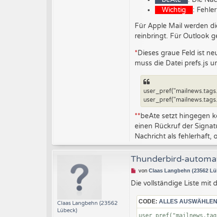
Wichtig
: Fehler
Für Apple Mail werden di
reinbringt. Für Outlook 
*
Dieses graue Feld ist ne
muss die Datei prefs.js 
user_pref("mailnews.tags
user_pref("mailnews.tags
**
beAte setzt hingegen ke
einen Rückruf der Signat
Nachricht als fehlerhaft, 
Thunderbird-automat
U
von
Claas Langbehn (23562 Lü
n
Die vollständige Liste mit 
g
e
l
CODE:
ALLES AUSWÄHLE
Claas Langbehn (23562
e
Lübeck)
s
user_pref("mailnews.tag