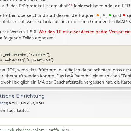
: z.B: das Prüfprotokoll ist ernsthaft
**
fehlgeschlagen oder ein EEB 
e Farben übersetzt und statt dessen die Flaggen
⚑
,
⚑
,
⚑
und
⚑
ge
geht das nicht, weil Outlook aus unerfindlichen Gründen bei IMAP-K
u seit Version 1.8.6.
Wer den TB mit einer älteren beAte-Version ein
um folgende Zeilen ergänzen:
.4_eeb-ab.color", "#797979");
.4_eeb-ab.tag", "EEB-Antwort");
in ROT, wenn das Prüfprotokoll lediglich daran scheitert, dass die 
ur überprüft werden konnte. Das beA "vererbt" einen solchen "Feh
obwohl lediglich ein MA der Geschäftsstelle vergessen hat, die Karte 
ische Einrichtung
beck)
»
Mi 10. Mai 2023, 10:40
den Tags lautet:
N
s.1_eeb-abgeben.color", "#ffa21d");
