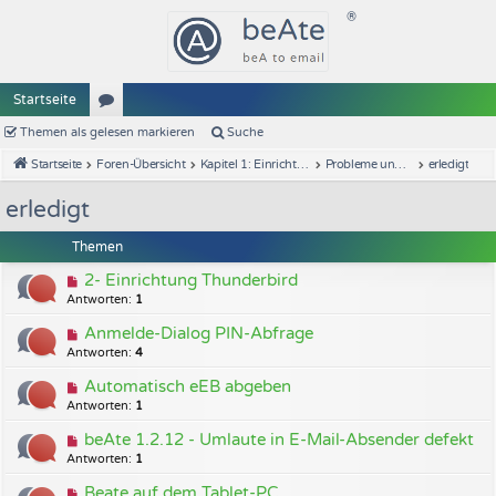
Startseite
Themen als gelesen markieren
or
Suche
Startseite
Foren-Übersicht
Kapitel 1: Einrichtung
Probleme und Lösungen
erledigt
en
erledigt
Themen
2- Einrichtung Thunderbird
Antworten:
1
Anmelde-Dialog PIN-Abfrage
Antworten:
4
Automatisch eEB abgeben
Antworten:
1
beAte 1.2.12 - Umlaute in E-Mail-Absender defekt
Antworten:
1
Beate auf dem Tablet-PC