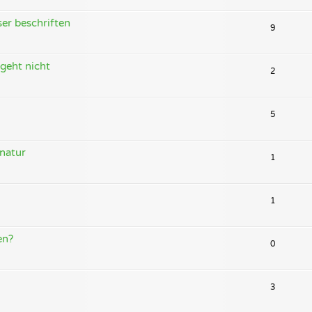
er beschriften
9
geht nicht
2
5
natur
1
1
en?
0
3