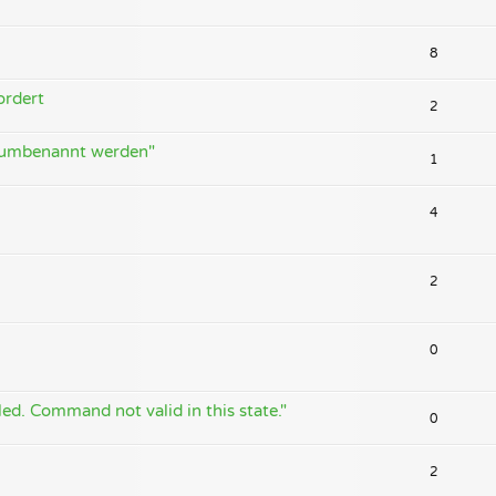
8
ordert
2
 umbenannt werden"
1
4
2
0
ed. Command not valid in this state."
0
2