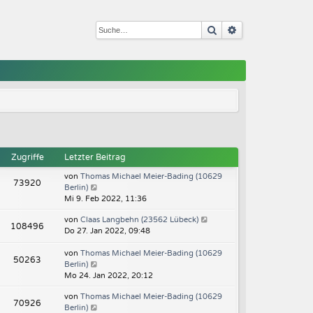
Suche
Erweiterte Such
Zugriffe
Letzter Beitrag
von
Thomas Michael Meier-Bading (10629
73920
Berlin)
Mi 9. Feb 2022, 11:36
von
Claas Langbehn (23562 Lübeck)
108496
Do 27. Jan 2022, 09:48
von
Thomas Michael Meier-Bading (10629
50263
Berlin)
Mo 24. Jan 2022, 20:12
von
Thomas Michael Meier-Bading (10629
70926
Berlin)