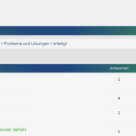
Probleme und Lösungen
erledigt
Antworten
1
4
1
ender defekt
1