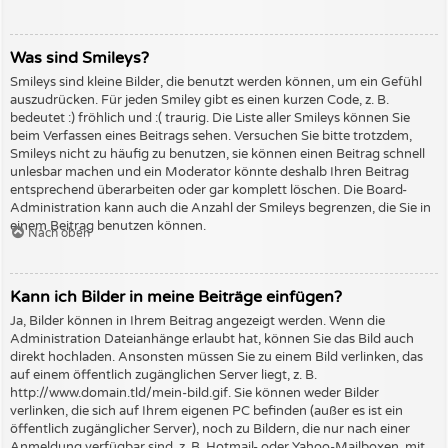
Was sind Smileys?
Smileys sind kleine Bilder, die benutzt werden können, um ein Gefühl
auszudrücken. Für jeden Smiley gibt es einen kurzen Code, z. B.
bedeutet :) fröhlich und :( traurig. Die Liste aller Smileys können Sie
beim Verfassen eines Beitrags sehen. Versuchen Sie bitte trotzdem,
Smileys nicht zu häufig zu benutzen, sie können einen Beitrag schnell
unlesbar machen und ein Moderator könnte deshalb Ihren Beitrag
entsprechend überarbeiten oder gar komplett löschen. Die Board-
Administration kann auch die Anzahl der Smileys begrenzen, die Sie in
einem Beitrag benutzen können.
Nach oben
Kann ich Bilder in meine Beiträge einfügen?
Ja, Bilder können in Ihrem Beitrag angezeigt werden. Wenn die
Administration Dateianhänge erlaubt hat, können Sie das Bild auch
direkt hochladen. Ansonsten müssen Sie zu einem Bild verlinken, das
auf einem öffentlich zugänglichen Server liegt, z. B.
http://www.domain.tld/mein-bild.gif. Sie können weder Bilder
verlinken, die sich auf Ihrem eigenen PC befinden (außer es ist ein
öffentlich zugänglicher Server), noch zu Bildern, die nur nach einer
Anmeldung verfügbar sind, z. B. Hotmail- oder Yahoo-Mailboxen, mit