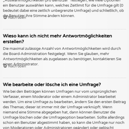
„Auswahlmöglichkeiten pro Benutzer“ festlegen, wie viele Optionen
ein Benutzer auswählen kann, welches Zeitlimit für die Umfrage gilt (0
bedeutet dabei eine zeitlich unbegrenzte Umfrage) und schließlich, ob
die Benutzer ihre Stimme ändern können.
Nach oben
Wieso kann ich nicht mehr Antwortmöglichkeiten
erstellen?
Die maximal zulässige Anzahl von Antwortmöglichkeiten wird durch
die Board-Administration festgelegt. Wenn Sie glauben, mehr
Antwortmöglichkeiten als zugelassen zu benötigen, kontaktieren Sie
einen Administrator.
Nach oben
Wie bearbeite oder lösche ich eine Umfrage?
Wie bei den Beiträgen können Umfragen nur vom ursprünglichen
Verfasser, einem Moderator oder einem Administrator bearbeitet
werden. Um eine Umfrage zu bearbeiten, ändern Sie den ersten Beitrag
des Themas; dieser ist immer mit der Umfrage verknüpft. Wenn
niemand eine Stimme abgegeben hat, dann können Benutzer die
Umfrage löschen oder die Umfrageoption bearbeiten. Sollte allerdings
schon ein Benutzer abgestimmt haben, so kann die Umfrage nur noch
von Moderatoren oder Administratoren geändert oder gelöscht