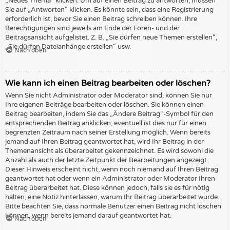
„Neues Thema“ klicken. Um auf einen Beitrag zu antworten, müssen
Sie auf „Antworten“ klicken. Es könnte sein, dass eine Registrierung
erforderlich ist, bevor Sie einen Beitrag schreiben können. Ihre
Berechtigungen sind jeweils am Ende der Foren- und der
Beitragsansicht aufgelistet. Z. B. „Sie dürfen neue Themen erstellen“,
„Sie dürfen Dateianhänge erstellen“ usw.
Nach oben
Wie kann ich einen Beitrag bearbeiten oder löschen?
Wenn Sie nicht Administrator oder Moderator sind, können Sie nur
Ihre eigenen Beiträge bearbeiten oder löschen. Sie können einen
Beitrag bearbeiten, indem Sie das „Ändere Beitrag“-Symbol für den
entsprechenden Beitrag anklicken; eventuell ist dies nur für einen
begrenzten Zeitraum nach seiner Erstellung möglich. Wenn bereits
jemand auf Ihren Beitrag geantwortet hat, wird Ihr Beitrag in der
Themenansicht als überarbeitet gekennzeichnet. Es wird sowohl die
Anzahl als auch der letzte Zeitpunkt der Bearbeitungen angezeigt.
Dieser Hinweis erscheint nicht, wenn noch niemand auf Ihren Beitrag
geantwortet hat oder wenn ein Administrator oder Moderator Ihren
Beitrag überarbeitet hat. Diese können jedoch, falls sie es für nötig
halten, eine Notiz hinterlassen, warum Ihr Beitrag überarbeitet wurde.
Bitte beachten Sie, dass normale Benutzer einen Beitrag nicht löschen
können, wenn bereits jemand darauf geantwortet hat.
Nach oben