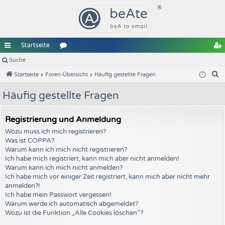
Startseite
ch
Suche
or
e
S
Startseite
Foren-Übersicht
Häufig gestellte Fragen
ne
en
gi
u
llz
st
Häufig gestellte Fragen
c
u
ri
h
Registrierung und Anmeldung
e
gr
er
Wozu muss ich mich registrieren?
iff
en
Was ist COPPA?
Warum kann ich mich nicht registrieren?
Ich habe mich registriert, kann mich aber nicht anmelden!
Warum kann ich mich nicht anmelden?
Ich habe mich vor einiger Zeit registriert, kann mich aber nicht mehr
anmelden?!
Ich habe mein Passwort vergessen!
Warum werde ich automatisch abgemeldet?
Wozu ist die Funktion „Alle Cookies löschen“?