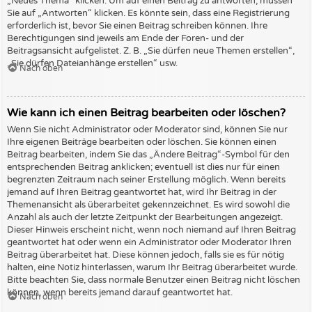
„Neues Thema“ klicken. Um auf einen Beitrag zu antworten, müssen
Sie auf „Antworten“ klicken. Es könnte sein, dass eine Registrierung
erforderlich ist, bevor Sie einen Beitrag schreiben können. Ihre
Berechtigungen sind jeweils am Ende der Foren- und der
Beitragsansicht aufgelistet. Z. B. „Sie dürfen neue Themen erstellen“,
„Sie dürfen Dateianhänge erstellen“ usw.
Nach oben
Wie kann ich einen Beitrag bearbeiten oder löschen?
Wenn Sie nicht Administrator oder Moderator sind, können Sie nur
Ihre eigenen Beiträge bearbeiten oder löschen. Sie können einen
Beitrag bearbeiten, indem Sie das „Ändere Beitrag“-Symbol für den
entsprechenden Beitrag anklicken; eventuell ist dies nur für einen
begrenzten Zeitraum nach seiner Erstellung möglich. Wenn bereits
jemand auf Ihren Beitrag geantwortet hat, wird Ihr Beitrag in der
Themenansicht als überarbeitet gekennzeichnet. Es wird sowohl die
Anzahl als auch der letzte Zeitpunkt der Bearbeitungen angezeigt.
Dieser Hinweis erscheint nicht, wenn noch niemand auf Ihren Beitrag
geantwortet hat oder wenn ein Administrator oder Moderator Ihren
Beitrag überarbeitet hat. Diese können jedoch, falls sie es für nötig
halten, eine Notiz hinterlassen, warum Ihr Beitrag überarbeitet wurde.
Bitte beachten Sie, dass normale Benutzer einen Beitrag nicht löschen
können, wenn bereits jemand darauf geantwortet hat.
Nach oben