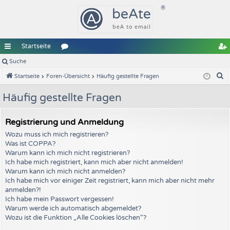
Startseite
ch
Suche
or
e
S
Startseite
Foren-Übersicht
Häufig gestellte Fragen
ne
en
gi
u
llz
st
Häufig gestellte Fragen
c
u
ri
h
Registrierung und Anmeldung
e
gr
er
Wozu muss ich mich registrieren?
iff
en
Was ist COPPA?
Warum kann ich mich nicht registrieren?
Ich habe mich registriert, kann mich aber nicht anmelden!
Warum kann ich mich nicht anmelden?
Ich habe mich vor einiger Zeit registriert, kann mich aber nicht mehr
anmelden?!
Ich habe mein Passwort vergessen!
Warum werde ich automatisch abgemeldet?
Wozu ist die Funktion „Alle Cookies löschen“?