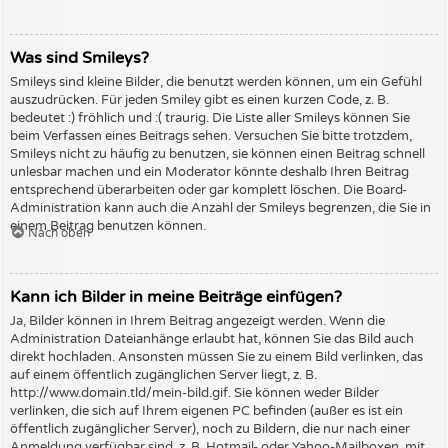
Was sind Smileys?
Smileys sind kleine Bilder, die benutzt werden können, um ein Gefühl
auszudrücken. Für jeden Smiley gibt es einen kurzen Code, z. B.
bedeutet :) fröhlich und :( traurig. Die Liste aller Smileys können Sie
beim Verfassen eines Beitrags sehen. Versuchen Sie bitte trotzdem,
Smileys nicht zu häufig zu benutzen, sie können einen Beitrag schnell
unlesbar machen und ein Moderator könnte deshalb Ihren Beitrag
entsprechend überarbeiten oder gar komplett löschen. Die Board-
Administration kann auch die Anzahl der Smileys begrenzen, die Sie in
einem Beitrag benutzen können.
Nach oben
Kann ich Bilder in meine Beiträge einfügen?
Ja, Bilder können in Ihrem Beitrag angezeigt werden. Wenn die
Administration Dateianhänge erlaubt hat, können Sie das Bild auch
direkt hochladen. Ansonsten müssen Sie zu einem Bild verlinken, das
auf einem öffentlich zugänglichen Server liegt, z. B.
http://www.domain.tld/mein-bild.gif. Sie können weder Bilder
verlinken, die sich auf Ihrem eigenen PC befinden (außer es ist ein
öffentlich zugänglicher Server), noch zu Bildern, die nur nach einer
Anmeldung verfügbar sind, z. B. Hotmail- oder Yahoo-Mailboxen, mit