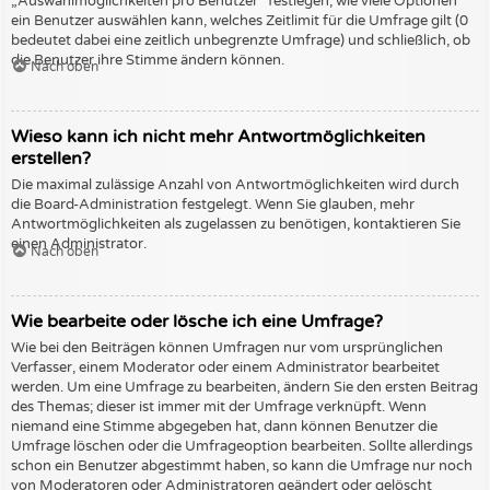
„Auswahlmöglichkeiten pro Benutzer“ festlegen, wie viele Optionen
ein Benutzer auswählen kann, welches Zeitlimit für die Umfrage gilt (0
bedeutet dabei eine zeitlich unbegrenzte Umfrage) und schließlich, ob
die Benutzer ihre Stimme ändern können.
Nach oben
Wieso kann ich nicht mehr Antwortmöglichkeiten
erstellen?
Die maximal zulässige Anzahl von Antwortmöglichkeiten wird durch
die Board-Administration festgelegt. Wenn Sie glauben, mehr
Antwortmöglichkeiten als zugelassen zu benötigen, kontaktieren Sie
einen Administrator.
Nach oben
Wie bearbeite oder lösche ich eine Umfrage?
Wie bei den Beiträgen können Umfragen nur vom ursprünglichen
Verfasser, einem Moderator oder einem Administrator bearbeitet
werden. Um eine Umfrage zu bearbeiten, ändern Sie den ersten Beitrag
des Themas; dieser ist immer mit der Umfrage verknüpft. Wenn
niemand eine Stimme abgegeben hat, dann können Benutzer die
Umfrage löschen oder die Umfrageoption bearbeiten. Sollte allerdings
schon ein Benutzer abgestimmt haben, so kann die Umfrage nur noch
von Moderatoren oder Administratoren geändert oder gelöscht