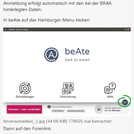
Anmeldung erfolgt automatisch mit den bei der BRAK
e
r
hinterlegten Daten:
B
e
In beAte auf das Hamburger-Menu klicken:
i
t
r
a
g
forumanmelden_1.jpg (44.08 KiB) 778625 mal betrachtet
Dann auf den Forenlink: