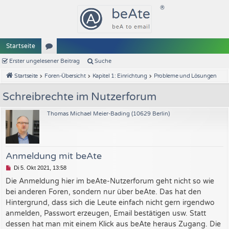
Startseite
Erster ungelesener Beitrag
or
Suche
Startseite
Foren-Übersicht
Kapitel 1: Einrichtung
Probleme und Lösungen
en
Schreibrechte im Nutzerforum
Thomas Michael Meier-Bading (10629 Berlin)
Anmeldung mit beAte
U
Di 5. Okt 2021, 13:58
n
Die Anmeldung hier im beAte-Nutzerforum geht nicht so wie
g
e
bei anderen Foren, sondern nur über beAte. Das hat den
l
Hintergrund, dass sich die Leute einfach nicht gern irgendwo
e
anmelden, Passwort erzeugen, Email bestätigen usw. Statt
s
e
dessen hat man mit einem Klick aus beAte heraus Zugang. Die
n